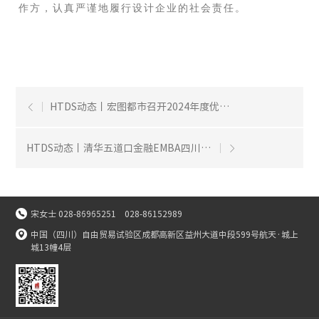
作方，认真严谨地履行设计企业的社会责任。
HTDS动态丨宏图都市召开2024年度优秀项目评选会

HTDS动态丨清华五道口金融EMBA四川同学会、科企西部同学...


宋女士 028-86965251 028-86152989

中国（四川）自由贸易试验区成都高新区益州大道中段599号航天·城上
城13幢4层