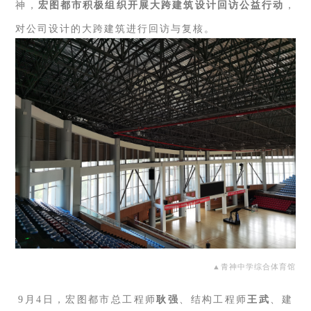
神，
宏图都市积极组织开展大跨建筑设计回访公益行动
，
对公司设计的大跨建筑进行回访与复核。
▲
青神中学综合体育馆
9月4日，宏图都市总工程师
耿强
、结构工程师
王武
、建