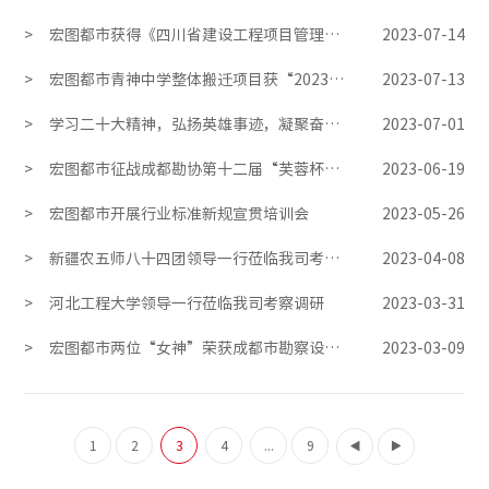
>
宏图都市获得《四川省建设工程项目管理和全过程工程咨询企业》甲级等级证书
2023-07-14
>
宏图都市青神中学整体搬迁项目获“2023年度四川省优秀工程勘察设计成果 ”奖项
2023-07-13
>
学习二十大精神，弘扬英雄事迹，凝聚奋进力量——宏图都市党支部开展“七一”党建活动
2023-07-01
>
宏图都市征战成都勘协第十二届“芙蓉杯”篮球赛
2023-06-19
>
宏图都市开展行业标准新规宣贯培训会
2023-05-26
>
新疆农五师八十四团领导一行莅临我司考察交流
2023-04-08
>
河北工程大学领导一行莅临我司考察调研
2023-03-31
>
宏图都市两位“女神”荣获成都市勘察设计行业2023年度“三八红旗手”称号
2023-03-09
1
2
3
4
...
9

